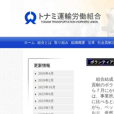
ホーム
組合とは
取り組み
組織概要
沿革
社会貢献
ボランティア
更新情報
2026年4月
組合結成
2026年2月
貢献のボラ
2025年10月
ら７月にか
2025年9月
は、事業所
2025年8月
に比べると
がら、ペッ
2025年7月
おり、依然