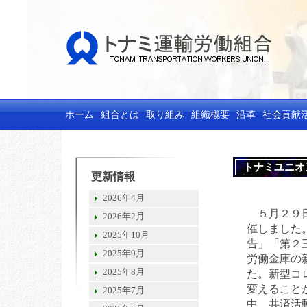
ホーム
組合とは
取り組み
組織概要
沿革
社会貢献
トナミユニオ
更新情報
2026年4月
５月２９日
2026年2月
催しました
2025年10月
告」「第２
2025年9月
労働金庫の
2025年8月
た。新型コ
変えること
2025年7月
中、共済活